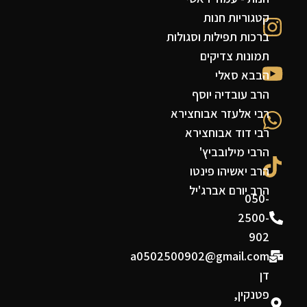
קטגוריות חנות
ברכות תפילות וסגולות
תמונות צדיקים
הבבא סאלי
הרב עובדיה יוסף
רבי אלעזר אבוחצירא
רבי דוד אבוחצירא
הרבי מילובביץ'
הרב יאשיהו פינטו
הרב יורם אברג'יל
050-
2500-
902
a0502500902@gmail.com
דן
פטנקין,