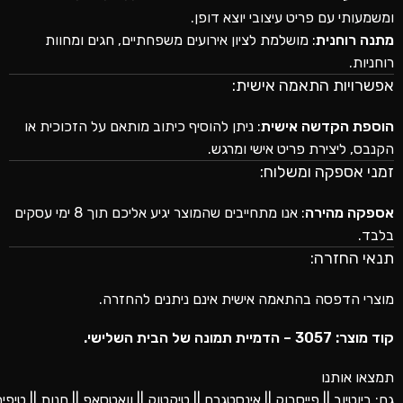
ומשמעותי עם פריט עיצובי יוצא דופן.
מתנה רוחנית
: מושלמת לציון אירועים משפחתיים, חגים ומחוות
רוחניות.
אפשרויות התאמה אישית:
הוספת הקדשה אישית
: ניתן להוסיף כיתוב מותאם על הזכוכית או
הקנבס, ליצירת פריט אישי ומרגש.
זמני אספקה ומשלוח:
אספקה מהירה
: אנו מתחייבים שהמוצר יגיע אליכם תוך 8 ימי עסקים
בלבד.
תנאי החזרה:
מוצרי הדפסה בהתאמה אישית אינם ניתנים להחזרה.
קוד מוצר: 3057 – הדמיית תמונה של הבית השלישי.
תמצאו אותנו
גם:
ביוטיוב
||
פייסבוק
||
אינסטגרם
||
טיקטוק
||
וואטסאפ
||
חנות
||
טיפים