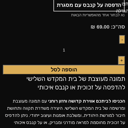
צו
הדפסה על קנבס עם מסגרת
גדלה
נא לבחור אחד מהאפשריות הבאות
סה"כ:
69.00
₪
הוספה לסל
תמונה מעוצבת של בית המקדש השלישי
להדפסה על זכוכית או קנבס איכותי
הכניסו לביתכם אווירת קדושה וחזון רוחני
עם תמונה מעוצבת
ומרשימה של בית המקדש השלישי. היצירה משדרת תקווה ותחושת
חיבור למורשת היהודית, ומשלבת אומנות ועיצוב ייחודי. ניתן להדפיס
על זכוכית מחוסמת למראה מודרני ומבריק, או על קנבס איכותי