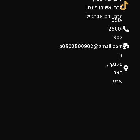
הרב יאשיהו פינטו
הרב יורם אברג'יל
050-
2500-
902
a0502500902@gmail.com
דן
פטנקין,
באר
שבע