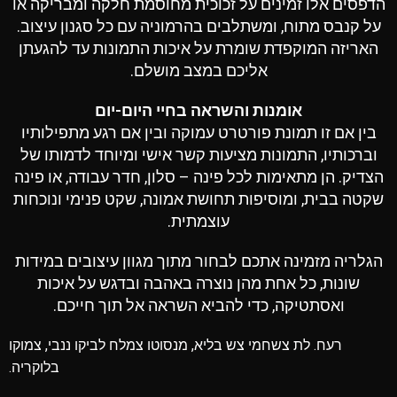
הדפסים אלו זמינים על זכוכית מחוסמת חלקה ומבריקה או
על קנבס מתוח, ומשתלבים בהרמוניה עם כל סגנון עיצוב.
האריזה המוקפדת שומרת על איכות התמונות עד להגעתן
אליכם במצב מושלם.
אומנות והשראה בחיי היום-יום
בין אם זו תמונת פורטרט עמוקה ובין אם רגע מתפילותיו
וברכותיו, התמונות מציעות קשר אישי ומיוחד לדמותו של
הצדיק. הן מתאימות לכל פינה – סלון, חדר עבודה, או פינה
שקטה בבית, ומוסיפות תחושת אמונה, שקט פנימי ונוכחות
עוצמתית.
הגלריה מזמינה אתכם לבחור מתוך מגוון עיצובים במידות
שונות, כל אחת מהן נוצרה באהבה ובדגש על איכות
ואסתטיקה, כדי להביא השראה אל תוך חייכם.
רעח. לת צשחמי צש בליא, מנסוטו צמלח לביקו ננבי, צמוקו
בלוקריה.