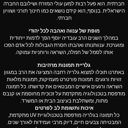
חברתית. הוא פעל רבות למען עולי המזרח ושילובם החברה
הישראלית. בנוסף, הוא קידם נושאים כמו חינוך תורני ושוויון
חברתי.
מופת של ענווה ואהבה לכל יהודי
במהלך השנים הרב עובדיה יוסף הפך לדמות ייחודית
ומוערכת. ענוותנותו ואהבתו חסרת הגבולות לכל אדם הפכו
אותו לסמל של חמלה, השראה ורוחניות עמוקה.
גלריית תמונות מרהיבות
באתרנו תוכלו למצוא גלריה רחבה המציגה את הרב במגוון
זוויות ורגעים. תמונות פורטרט מעמיקות, תמונות מלאות
השראה ורגעים אישיים המבטאים את קדושתו. כל תמונה
מודפסת בטכנולוגיה מתקדמת על זכוכית מחוסמת או קנבס
מתוח, ומשתלבת בעיצוב הבית או המשרד.
איכות ותשומת לב לפרטים
כל תמונה בגלריה מודפסת בטכנולוגיית UV מתקדמת,
המבטיחה צבעים חיים, דיוק מרבי ועמידות לאורך שנים.