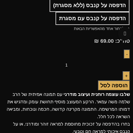
הדפסה על קנבס (ללא מסגרת)
הדפסה על קנבס עם מסגרת
נא לבחור אחד מהאפשריות הבאות
לחצו להגדלה
סה"כ:
69.00
₪
הוספה לסל
שלבו עוצמה רוחנית ועיצוב מודרני
עם תמונה אמיתית של הרב
שלמה משה עמאר. הרקע המעוצב מוסיף תחושת עומק ומדגיש את
דמותו המרשימה. התמונה מקרינה קדושה, חכמה ונוכחות, ומביאה
השראה לכל חלל.
בחרו בהדפסה על זכוכית מחוסמת למראה זוהר ומודרני, או על
קנבס איכותי למראה חם וטבעי.