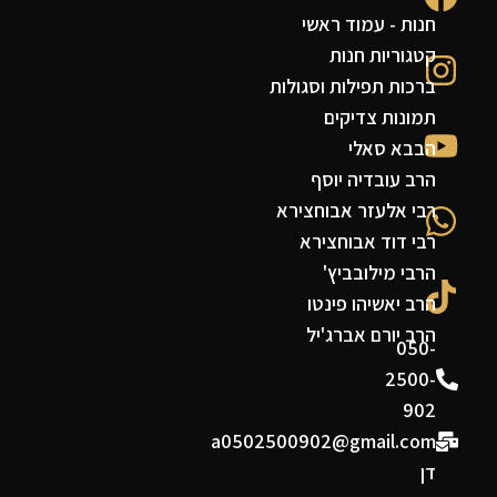
חנות - עמוד ראשי
קטגוריות חנות
ברכות תפילות וסגולות
תמונות צדיקים
הבבא סאלי
הרב עובדיה יוסף
רבי אלעזר אבוחצירא
רבי דוד אבוחצירא
הרבי מילובביץ'
הרב יאשיהו פינטו
הרב יורם אברג'יל
050-
2500-
902
a0502500902@gmail.com
דן