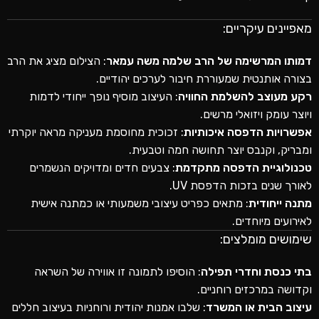
מאפיינים עיקריים:
דמותו המרשימה של הרב שלמה משה עמאר
: הצילום מציג את הרב
בצורה אותנטית שמעוררת חיבור לערכים יהודיים.
רקע מעוצב להשלמת החוויה
: העיצוב מוסיף נופך ייחודי לדמות
ויוצר עומק ויזואלי מרשים.
אפשרויות הדפסה איכותיות
: זכוכית מחוסמת מעניקה מראה יוקרתי
ומבריק, וקנבס יוצר תחושה חמה וטבעית.
טכנולוגיית הדפסה מתקדמת
: צבעים חדים ומדויקים הנשמרים
לאורך שנים בזכות הדפסת UV.
מתנה ייחודית
: מתאים כפריט עיצובי משמעותי או כמתנה אישית
לאירועים מיוחדים.
שימושים מומלצים:
בתי כנסת וחדרי תפילה
: הוסיפו לתמונה זו אווירה של השראה
וקדושה במרכזים רוחניים.
עיצוב הבית או המשרד
: שלבו אמנות יהודית ורוחניות בעיצוב חללים