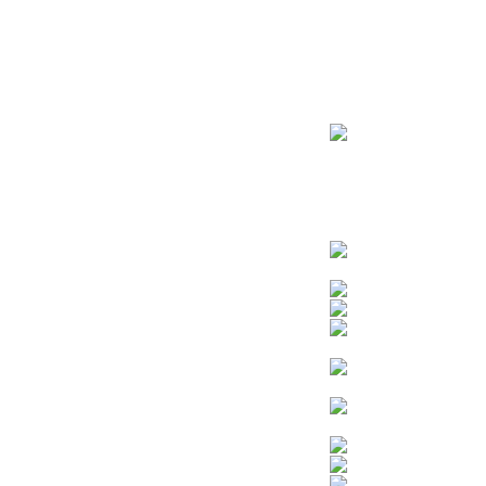
ראשי
חנות – צילום יהודי
צדיקים
בן איש חי
בבא מאיר
בבא סאלי
משפחת אבוחצירא
הרב עובדיה יוסף
הרבי מלובביץ’
הרב יאשיהו פינטו
הרב אברהם יצחק קוק הכהן – הרב קוק
הרב חיים קנייבסקי
הרב יגאל
הרב יורם אברג’יל
הרב יצחק כדורי