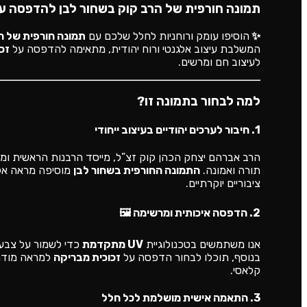
תמונה חורפית של הרב קוק בשחור לבן להדפסה על 
✨
הוסיפו עומק ורוחניות לחלל שלכם עם
תמונה חורפית של ה
המשלבת עיצוב אלגנטי ורוח יהודית, מתאימה להדפסה על
זכ
לעיצוב חם ומרשים.
למה לבחור בתמונה זו?
1. חיבור לערכים יהודיים בעיצוב ייחודי
הרב אברהם יצחק הכהן קוק זצ”ל, מייסד הרבנות הראשית ומנהי
תורה ואמונה.
התמונה החורפית בשחור לבן
מוסיפה מראה אלג
ציבוריים יוקרתיים.
2. הדפסה איכותית ומרשימה 🖼️
אנו משתמשים בטכנולוגיית
UV מתקדמת
כדי לשמור על צבעי
בנוסף, תוכלו לבחור הדפסה על
זכוכית מבריקה
למראה מודרנ
קלאסי.
3. התאמה אישית מושלמת לכל חלל