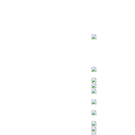
ראשי
חנות – צילום יהודי
צדיקים
בן איש חי
בבא מאיר
בבא סאלי
משפחת אבוחצירא
הרב עובדיה יוסף
הרבי מלובביץ’
הרב יאשיהו פינטו
הרב אברהם יצחק קוק הכהן – הרב קוק
הרב חיים קנייבסקי
הרב יגאל
הרב יורם אברג’יל
הרב יצחק כדורי