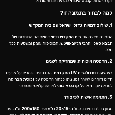
יוקרתי או על
קנבס איכותי
למראה חם ומסורתי.
למה לבחור בתמונה זו?
1. שילוב דמויות גדולי ישראל עם בית המקדש
התמונה מציגה את
בית המקדש
בליווי דמויותיהם הרוחניות של
הבבא סאלי
ו
הרבי מליובאוויטש
, המוסיפות עומק ומשמעות לכל
חלל.
2. הדפסה איכותית שמחזיקה לשנים
באמצעות
טכנולוגיית UV מתקדמת
, ההדפסים שומרים על צבעים
חדים וזוהרים לאורך זמן. ניתן לבחור הדפסה על
זכוכית מבריקה
למראה יוקרתי או על
קנבס איכותי
למראה קלאסי ומסורתי.
3. התאמה אישית לפי צורך
מגוון גדלים זמינים, החל מ-
15×20 ס”מ ועד 150×200 ס”מ
, עם