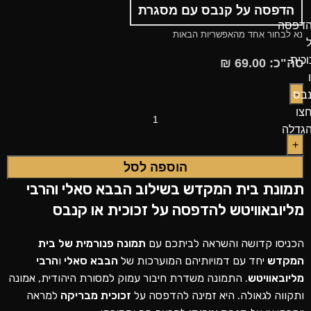
הדפסה על קנבס עם מסגרת
נא לבחור אחד מהאפשריות הבאות
סה"כ:
69.00
₪
צו
גדלה
הוספה לסל
תמונת בית המקדש בשילוב
הבבא סאלי
והרבי
מליובאוויטש
להדפסה על זכוכית או קנבס
הכניסו קדושה והשראה לביתכם עם
תמונה פנורמית של בית
המקדש
יחד עם דמויותיהם המוערכות של
הבבא סאלי
ו
הרבי
מליובאוויטש
. התמונה משדרת חיבור עמוק למסורת היהודית, אמונה
ותקווה לגאולה. היא זמינה להדפסה על
זכוכית מבריקה
למראה