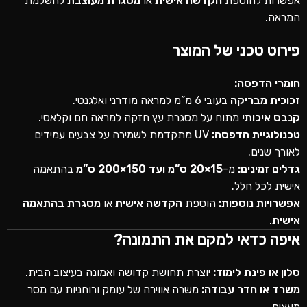
אפשרות להוספת
הקדשה אישית
או
מסגרת מעוצבת
להשלמת
המראה.
פירוט טכני של המוצר
חומרי הדפסה:
זכוכית מבריקה
בעובי 6 מ”מ למראה מודרני ואלגנטי.
קנבס איכותי
מתוח על מסגרת עץ חזקה למראה חם וקלאסי.
טכנולוגיית הדפסה:
UV מתקדמת לשמירה על צבעים עמידים
לאורך שנים.
גדלים זמינים:
מ-
15×20 ס”מ ועד 150×200 ס”מ
בהתאמה
אישית לכל חלל.
אפשרויות נוספות:
הוספת
הקדשה אישית
או
מסגרת בהתאמה
אישית
.
איפה כדאי למקם את התמונה?
סלון או פינת לימוד:
יוצרת תחושת קדושה ואמונה בעיצוב הבית.
משרד או חדר עבודה:
משרה אווירה של עומק ורוחניות עם מסר
מעצים.