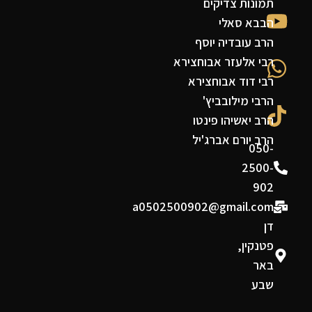
תמונות צדיקים
הבבא סאלי
הרב עובדיה יוסף
רבי אלעזר אבוחצירא
רבי דוד אבוחצירא
הרבי מילובביץ'
הרב יאשיהו פינטו
הרב יורם אברג'יל
050-
2500-
902
a0502500902@gmail.com
דן
פטנקין,
באר
שבע