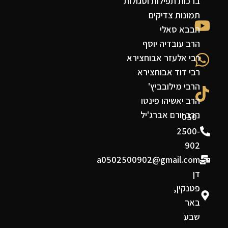
ברכות תפילות וסגולות
תמונות צדיקים
הבבא סאלי
הרב עובדיה יוסף
רבי אלעזר אבוחצירא
רבי דוד אבוחצירא
הרבי מילובביץ'
הרב יאשיהו פינטו
הרב יורם אברג'יל
050-
2500-
902
a0502500902@gmail.com
דן
פטנקין,
באר
שבע