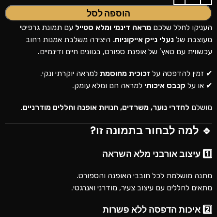
הוספה לסל
העניקו לחלל שלכם
מראה דינמי ומלא סטייל
עם תמונת גרפיטי
מעוצבת של
נעלי נייק אייקוניות
. היצירה משלבת אמנות רחוב
עכשווית עם טאץ’ של אופנת ספורט, בגוונים חיים ודינמיים.
✔ זמין להדפסה על
זכוכית מחוסמת
למראה יוקרתי ונקי.
✔ או על
קנבס איכותי
למראה חם ומלא עומק.
מושלם
לחדרי נוער, משרדים, חנויות אופנה וחללים מודרניים
.
🔹 למה לבחור בתמונה זו?
1️⃣ עיצוב אורבני מלא השראה
מתנה מושלמת לכל חובבי האופנה והספורט.
מתאים לחללים עם עיצוב צעיר, מודרני ואנרגטי.
2️⃣ איכות הדפסה ללא פשרות