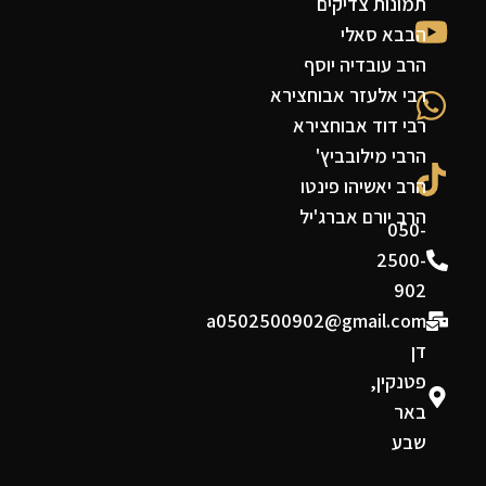
תמונות צדיקים
הבבא סאלי
הרב עובדיה יוסף
רבי אלעזר אבוחצירא
רבי דוד אבוחצירא
הרבי מילובביץ'
הרב יאשיהו פינטו
הרב יורם אברג'יל
050-
2500-
902
a0502500902@gmail.com
דן
פטנקין,
באר
שבע