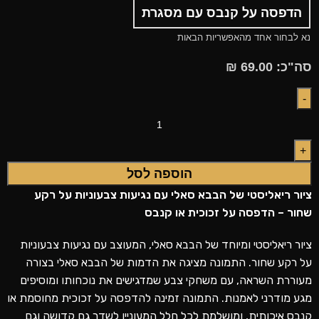
הדפסה על קנבס עם מסגרת
נא לבחור אחד מהאפשריות הבאות
סה"כ:
69.00
₪
הוספה לסל
ציור ריאליסטי של
הבבא סאלי
עם נגיעות צבעוניות על רקע
שחור – הדפסה על זכוכית או קנבס
ציור ריאליסטי ומיוחד של הבבא סאלי, המעוצב עם נגיעות צבעוניות
על רקע שחור. התמונה מציגה את הדמות של הבבא סאלי בצורה
מעוררת השראה, עם משחקי צבע שמדגישים את נוכחותו ומוסיפים
מגע מודרני לאמנות. התמונה זמינה להדפסה על זכוכית מחוסמת או
קנבס איכותית, ומושלמת לכל חלל המעוניין לשדר גם קדושה וגם