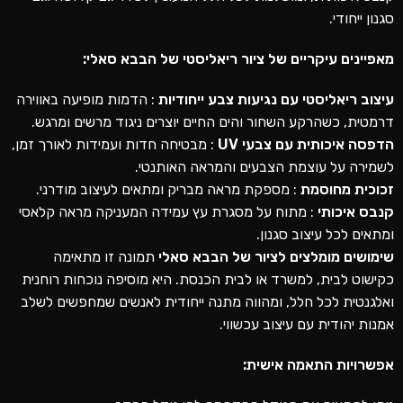
סגנון ייחודי.
מאפיינים עיקריים של ציור ריאליסטי של הבבא סאלי:
עיצוב ריאליסטי עם נגיעות צבע ייחודיות
: הדמות מופיעה באווירה
דרמטית, כשהרקע השחור והים החיים יוצרים ניגוד מרשים ומרגש.
הדפסה איכותית עם צבעי UV
: מבטיחה חדות ועמידות לאורך זמן,
לשמירה על עוצמת הצבעים והמראה האותנטי.
זכוכית מחוסמת
: מספקת מראה מבריק ומתאים לעיצוב מודרני.
קנבס איכותי
: מתוח על מסגרת עץ עמידה המעניקה מראה קלאסי
ומתאים לכל עיצוב סגנון.
שימושים מומלצים לציור של הבבא סאלי
תמונה זו מתאימה
כקישוט לבית, למשרד או לבית הכנסת. היא מוסיפה נוכחות רוחנית
ואלגנטית לכל חלל, ומהווה מתנה ייחודית לאנשים שמחפשים לשלב
אמנות יהודית עם עיצוב עכשווי.
אפשרויות התאמה אישית: