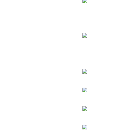
הרב יגאל כהן
הרב יורם אברג’יל
הרב דב איסר הכהן קוק
הרב יצחק כדורי
הרב מרדכי אליהו
הרב מאיר מאזוז
הרב שלמה משה עמאר