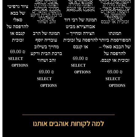
תצוגה מהירה
תצוגה מהירה
תצוגה מהירה
תצוגה מהירה
ציור גרפיטי
הוספה למוצרים
הוספה למוצרים
הוספה למוצרים
הוספה
של בבא
שאהבתי
שאהבתי
שאהבתי
למוצרים
תמונה של רבי דוד
סאלי
שאהבתי
אבוחצירא מביט
להדפסה על
תמונתו
הצידה ומחייך –
תמונה של הרב
קנבס או
המפורסמת ביותר
להדפסה על זכוכית
עובדיה יוסף
זכוכית
של הבבא סאלי –
או קנבס
מחייך בשילוב
69.00
₪
להדפסה על
ברכת הבית ורקע
69.00
₪
SELECT
זכוכית או קנבס.
זהב ושחור
OPTIONS
SELECT
69.00
₪
69.00
₪
OPTIONS
SELECT
SELECT
OPTIONS
OPTIONS
למה לקוחות אוהבים אותנו