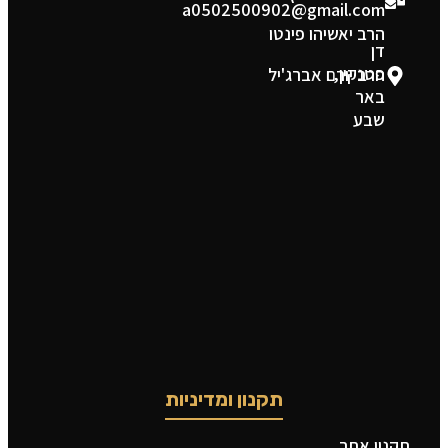
a0502500902@gmail.com
הרב יאשיהו פינטו
דן
פטנקין,
הרב יורם אברג'יל
באר
שבע
תקנון ומדיניות
תקנון אתר