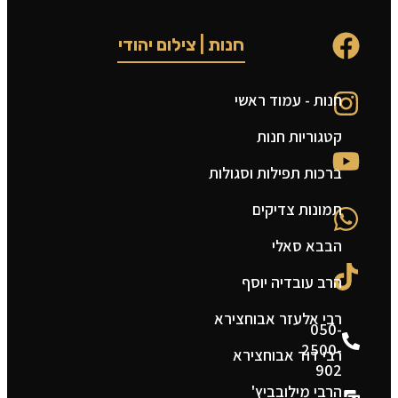
חנות | צילום יהודי
חנות - עמוד ראשי
ט
קטגוריות חנות
ה
ברכות תפילות וסגולות
ה
תמונות צדיקים
צ
הבבא סאלי
מ
הרב עובדיה יוסף
ת
רבי אלעזר אבוחצירא
050-
2500-
רבי דוד אבוחצירא
902
הרבי מילובביץ'