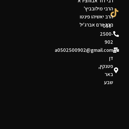
רבי דוד אבוחצירא
הרבי מילובביץ'
הרב יאשיהו פינטו
הרב יורם אברג'יל
050-
2500-
902
a0502500902@gmail.com
דן
פטנקין,
באר
שבע