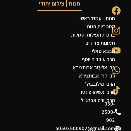
חנות | צילום יהודי
חנות - עמוד ראשי
קטגוריות חנות
ברכות תפילות וסגולות
תמונות צדיקים
הבבא סאלי
הרב עובדיה יוסף
רבי אלעזר אבוחצירא
רבי דוד אבוחצירא
הרבי מילובביץ'
הרב יאשיהו פינטו
הרב יורם אברג'יל
050-
2500-
902
a0502500902@gmail.com