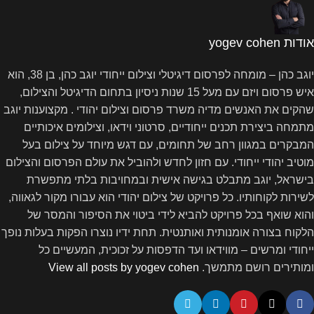
אודות yogev cohen
יוגב כהן – מומחה לפרסום דיגיטלי וצילום ייחודי יוגב כהן, בן 38, הוא
איש פרסום ויזם עם מעל 15 שנות ניסיון בתחום הדיגיטל והצילום,
שהקים את האנשים מדיה משרד פרסום וצילום יהודי . מקצוענות יוגב
מתמחה ביצירת תכנים ייחודיים, סרטוני וידאו, וצילומים איכותיים
המבקרים במגוון רחב של תחומים, עם דגש מיוחד על צילום בעל
מוטיב יהודי ייחודי. עם חזון לחדש ולהוביל את עולם הפרסום והצילום
בישראל, יוגב מתבלט בגישה אישית ובמחויבות בלתי מתפשרת
לשירות לקוחותיו. כל פרויקט של צילום יהודי הוא עבורו מקור לגאווה,
והוא שואף בכל פרויקט להביא לידי ביטוי את הסיפור והמסר של
הלקוח בצורה אומנותית ואותנטית. תחת ידיו נוצרו הפקות בעלות נופך
ייחודי ומרשים – מווידאו ועד הדפסות על זכוכית, המעשיים כל
ומותירים רושם מתמשך.
View all posts by yogev cohen