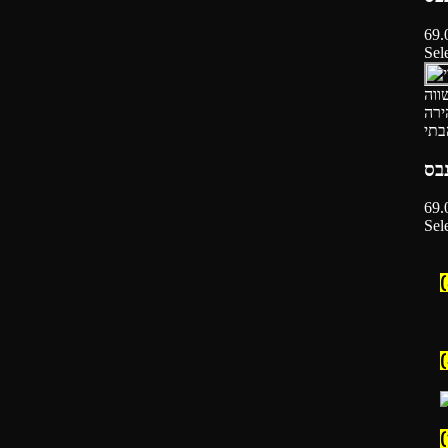
69.
Sel
ווה
ירה
בתי
נבס
69.
Sel