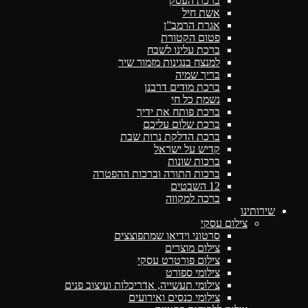
ברכת העסק
אשת חיל
אגרת הרמב”ן
פטום הקטורת
ברכת עלינו לשבח
למנצח בנגינות מזמור שיר
בריך שמיה
ברכת מודים דרבנן
נשמת כל חי
ברכת פותח את ידיך
ברכת שלום עליכם
ברכת הדלקת נרות שבת
קדיש על ישראל
ברכות שונות
ברכות התורה וברכות ההפטרה
12 השבטים
ברכה למקווה
שירותינו
צילום עסקי
סרטוני וידיאו שמתפוצצים
צילום מוצרים
צילום פורטרט עסקי
צילומי ספורט
צילומי תעשייה, אדריכלות ועיצוב פנים
צילומי כנסים ואירועים