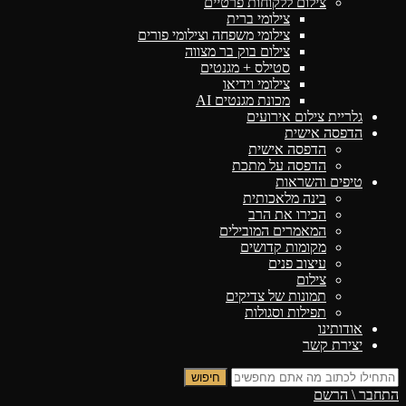
צילום ללקוחות פרטיים
צילומי ברית
צילומי משפחה וצילומי פורים
צילום בוק בר מצווה
סטילס + מגנטים
צילומי וידיאו
מכונת מגנטים AI
גלריית צילום אירועים
הדפסה אישית
הדפסה אישית
הדפסה על מתכת
טיפים והשראות
בינה מלאכותית
הכירו את הרב
המאמרים המובילים
מקומות קדושים
עיצוב פנים
צילום
תמונות של צדיקים
תפילות וסגולות
אודותינו
יצירת קשר
חיפוש
התחבר \ הרשם