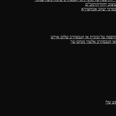
הרמב”ם
רבי יעקב אבוחצירא
הרב שלום ארוש
הרב אלעזר מנחם שך
ש שלי