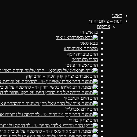
ראשי
חנות – צילום יהודי
צדיקים
בן איש חי
בבא מאיר
בבא סאלי
משפחת אבוחצירא
הרב עובדיה יוסף
הרבי מלובביץ’
הרב יאשיהו פינטו
הרב אברהם יצחק קוק הכהן – הרב קוק
הרב חיים קנייבסקי
הרב יגאל
הרב יורם אברג’יל
הרב יצחק כדורי