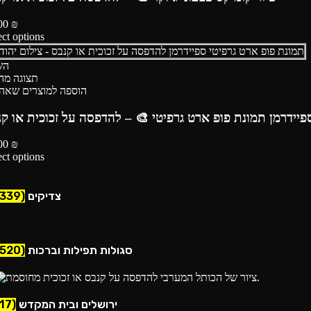
00
₪
ect options
הש
תצוגה מה
הוספה למוצרים שאה
פיידרמן תמונת פופ ארט גרפיטי 🎨 – להדפסה על זכוכית או ק
00
₪
ect options
צדיקים
(339)
סגולות תפילות וברכות
(520)
ירושלים ובית המקדש
(17)