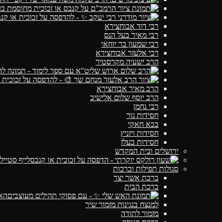
רבי דוד אבוחצירא
רבי מאיר בעל הנס
רבי שמעון בר יוחאי
רבי אלעזר אבוחצירא
הרב ישעיה מקרסטיר
הרב מאיר אבוחצירא
הרב יוסף שלום אלישיב
רבי נחמן
חסידות גור
בבא חאקי
חסידות ויזניץ
חסידות בעלז
ירושלים ובית המקדש
לייף סטייל
סגולות תפילות וברכות
ברכת אשר יצר
ברכת הבית
הא
למנצח בנגינות מזמור שיר
מזמור לתודה