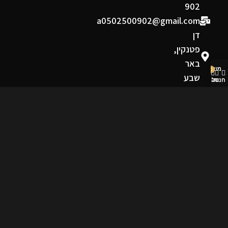
902
a0502500902@gmail.com
דן
פטנקין,
באר
מוצרים שאהבתי
0
שבע
חנות
סל קניות
החשבון שלי
תקנון ומדיניות
תקנון אתר