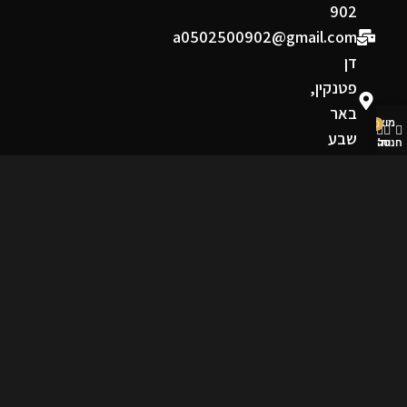
902
a0502500902@gmail.com
דן
פטנקין,
באר
מוצרים שאהבתי
0
שבע
חנות
סל קניות
החשבון שלי
תקנון ומדיניות
תקנון אתר