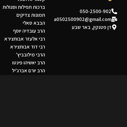
ברכות תפילות וסגולות
050-2500-902
תמונות צדיקים
a0502500902@gmail.com
הבבא סאלי
דן פטנקין, באר שבע
הרב עובדיה יוסף
רבי אלעזר אבוחצירא
רבי דוד אבוחצירא
הרבי מילובביץ'
הרב יאשיהו פינטו
הרב יורם אברג'יל
תקנון אתר
מפת אתר
מדיניות החזרות וביטולים
הצהרת נגישות
מד