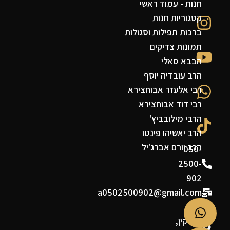
חנות - עמוד ראשי
קטגוריות חנות
ברכות תפילות וסגולות
תמונות צדיקים
הבבא סאלי
הרב עובדיה יוסף
רבי אלעזר אבוחצירא
רבי דוד אבוחצירא
הרבי מילובביץ'
הרב יאשיהו פינטו
הרב יורם אברג'יל
050-
2500-
902
a0502500902@gmail.com
דן
פטנקין,