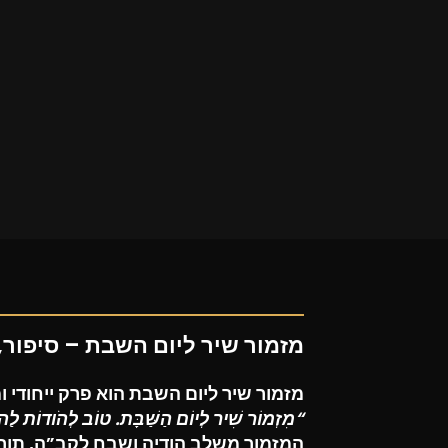
מזמור שיר ליום השבת – סיפור,
מזמור שיר ליום השבת
הוא פרק ייחודי ו
“מִזְמוֹר שִׁיר לְיוֹם הַשַּׁבָּת. טוֹב לְהֹודוֹת לַה’, 
המזמור משלב הודיה ושבח לקב”ה, תוך