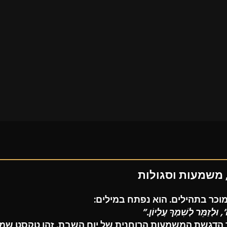
 משמעות וסגולות
מוכר בתהילים. הוא נפתח במילים:
וּלְזַמֵּר לְשִׁמְךָ עֶלְיוֹן.”
 הדגשת המשמעות הרוחנית של יום השבת. זהו טקסט שמל