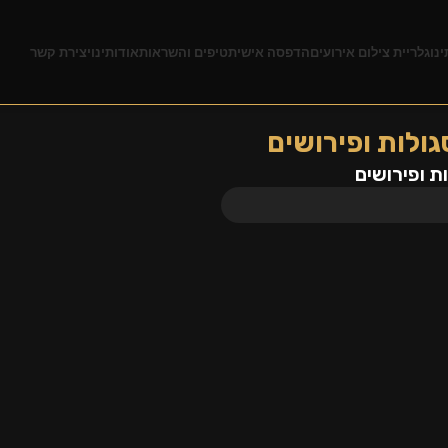
ינו
גלריית צילום אירועים
הדפסה אישית
טיפים והשראות
אודותינו
יצירת קשר
גולות ופירושים
ת ופירושים