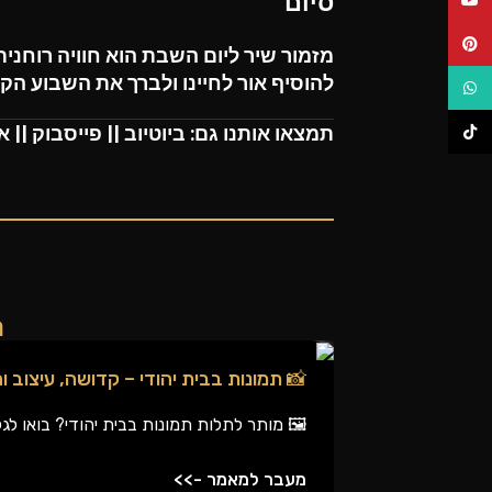
סיום
פינטרסט
מזמור שיר ליום השבת
הוא חוויה רוחני
להוסיף אור לחיינו ולברך את השבוע הקר
ווטסאפ
תמצאו אותנו גם:
ביוטיוב
||
פייסבוק
||
א
TikTok
ה
📸 תמונות בבית יהודי – קדושה, עיצוב 
🖼️ מותר לתלות תמונות בבית יהודי? בואו 
מעבר למאמר ->>