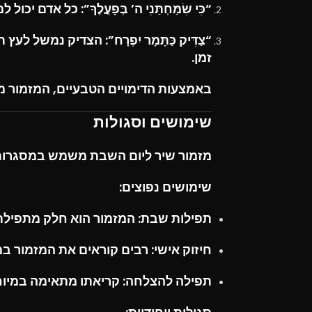
“כִּי שִׂמַּחְתַּנִי ה’ בְּפָעֳלֶךָ”:
כל אדם יכול ל
“צַדִּיק כַּתָּמָר יִפְרָח”:
הצדיק נמשל לעץ תמ
זמן.
באמצעות הדימויים הטבעיים, המזמור מע
שימושים וסגולות
מזמור שיר ליום השבת
משמש במסגרות רב
שימושים נפוצים:
תפילות שבת:
המזמור הוא חלק מתפיל
חיזוק אישי:
רבים קוראים את המזמור במ
תפילה להצלחה:
קריאתו מתאימה במיוחד