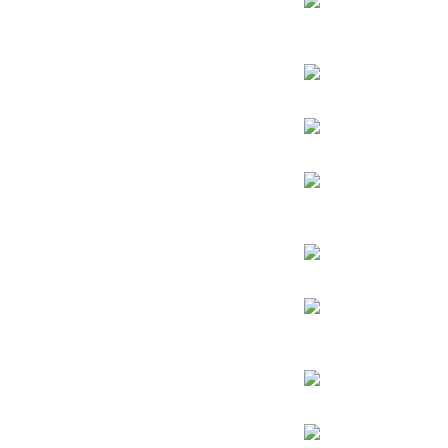
הינוקא – הרב שלמה יהודה בארי
הרב אברהם יצחק קוק הכהן – הרב קוק
הרב אהרן יהודה לייב שטיינמן
הרב אליהו בקשי דורון
החפץ חיים – רבי ישראל מאיר הכהן קגן מראדין
הרב חיים קנייבסקי
הרב
יגאל כהן
הרב יורם אברג’יל
הרב דב איסר הכהן קוק
הרב יצחק כדורי
הרב מרדכי אליהו