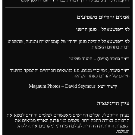
אמנים יהודיים משפיעים
לני ריפנשטאהל – סגנון חדשני
לני ריפנשטאהל
הובילה סגנון ייחודי של קומפוזיציות ותנועה, שהשפיע
רבות בתחום האמנות.
דיויד סימור (צ’ים) – תיעוד פוליטי
דיויד סימור
, ממייסדי מגנום, נגע בנושאים חברתיים והתמקד בתיעוד
חייהם של יהודים לאחר השואה.
קישור יוצא
:
Magnum Photos – David Seymour
עידן הדיגיטציה
בעידן הדיגיטלי, הכלים החדשים מאפשרים לצלמים יהודים לבטא את
תרבותם בצורה רחבה יותר. צלמים כמו
פרנק הארווי
מביאים את
האמנות החזותית היהודית לעולם המודרני ומקרבים אותה לקהל
העולמי.