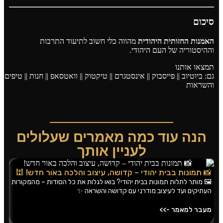
סיכום
האמנות החזותית היהודית
מהווה כלי חשוב לתיעוד התרבות
וההיסטוריה של העם היהודי.
תמצאו אותנו
גם:
ביוטיוב
||
פייסבוק
||
אינסטגרם
||
טיקטוק
||
וואטסאפ
||
חנות
||
טיפים
והשראות
הנה עוד כמה מאמרים שעלולים
לעניין אותך
צי
📸 תמונות בבית יהודי – קדושה, עיצוב והלכה באור חדש! 🕍
הט
🖼️ מותר לתלות תמונות בבית יהודי? בואו לגלות את כל הסודות – מהמקורות
העתיקים ועד לעיצוב מודרני עם קדושה והשראה ✨
ציל
ולה
מעבר למאמר ->>
מע