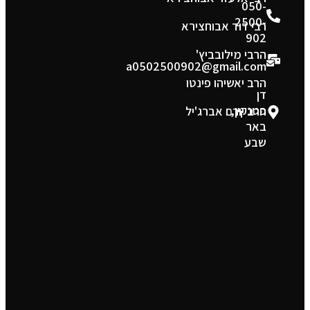
050-
2500-
רבי דוד אבוחצירא
902
הרבי מילובביץ'
a0502500902@gmail.com
הרב יאשיהו פינטו
דן
פטנקין,
הרב יורם אברג'יל
באר
שבע