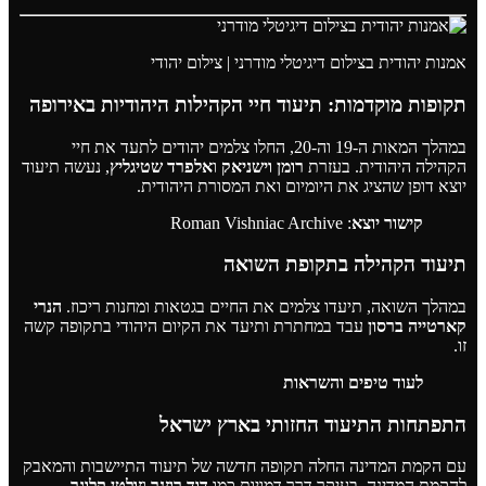
אמנות יהודית בצילום דיגיטלי מודרני | צילום יהודי
תקופות מוקדמות: תיעוד חיי הקהילות היהודיות באירופה
במהלך המאות ה-19 וה-20, החלו צלמים יהודים לתעד את חיי
הקהילה היהודית. בעזרת
רומן וישניאק
ו
אלפרד שטיגליץ
, נעשה תיעוד
יוצא דופן שהציג את היומיום ואת המסורת היהודית.
קישור יוצא
:
Roman Vishniac Archive
תיעוד הקהילה בתקופת השואה
במהלך השואה, תיעדו צלמים את החיים בגטאות ומחנות ריכוז.
הנרי
קארטייה ברסון
עבד במחתרת ותיעד את הקיום היהודי בתקופה קשה
זו.
לעוד
טיפים והשראות
התפתחות התיעוד החזותי בארץ ישראל
עם הקמת המדינה החלה תקופה חדשה של תיעוד התיישבות והמאבק
להקמת המדינה, בעיקר דרך דמויות כמו
דוד רוזנר
ו
זולטן קלוגר
.