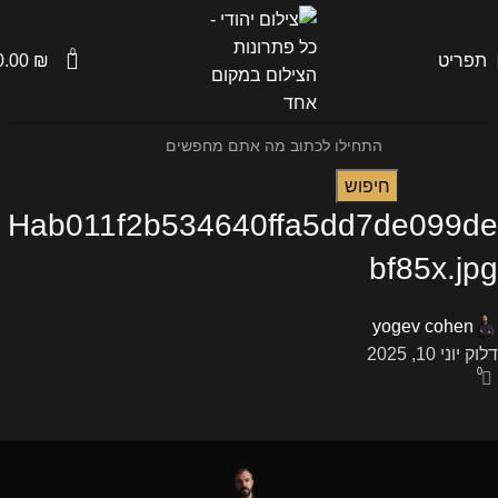
0
תפריט
₪
0.00
חיפוש
Hab011f2b534640ffa5dd7de099de
bf85x.jpg
yogev cohen
דלוק יוני 10, 2025
0