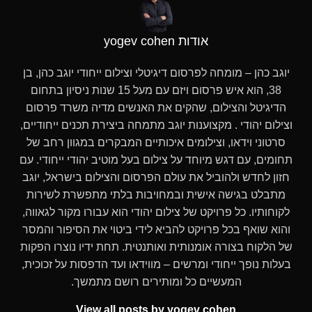
אודות yogev cohen
יוגב כהן – מומחה לפרסום דיגיטלי וצילום ייחודי יוגב כהן, בן
38, הוא איש פרסום ויזם עם מעל 15 שנות ניסיון בתחום
הדיגיטל והצילום, שהקים את האנשים מדיה משרד פרסום
וצילום יהודי . מקצוענות יוגב מתמחה ביצירת תכנים ייחודיים,
סרטוני וידאו, וצילומים איכותיים המבקרים במגוון רחב של
תחומים, עם דגש מיוחד על צילום בעל מוטיב יהודי ייחודי. עם
חזון לחדש ולהוביל את עולם הפרסום והצילום בישראל, יוגב
מתבלט בגישה אישית ובמחויבות בלתי מתפשרת לשירות
לקוחותיו. כל פרויקט של צילום יהודי הוא עבורו מקור לגאווה,
והוא שואף בכל פרויקט להביא לידי ביטוי את הסיפור והמסר
של הלקוח בצורה אומנותית ואותנטית. תחת ידיו נוצרו הפקות
בעלות נופך ייחודי ומרשים – מווידאו ועד הדפסות על זכוכית,
המעשיים כל ומותירים רושם מתמשך.
View all posts by yogev cohen