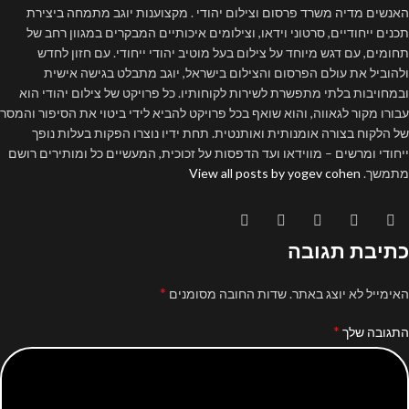
האנשים מדיה משרד פרסום וצילום יהודי . מקצוענות יוגב מתמחה ביצירת
תכנים ייחודיים, סרטוני וידאו, וצילומים איכותיים המבקרים במגוון רחב של
תחומים, עם דגש מיוחד על צילום בעל מוטיב יהודי ייחודי. עם חזון לחדש
ולהוביל את עולם הפרסום והצילום בישראל, יוגב מתבלט בגישה אישית
ובמחויבות בלתי מתפשרת לשירות לקוחותיו. כל פרויקט של צילום יהודי הוא
עבורו מקור לגאווה, והוא שואף בכל פרויקט להביא לידי ביטוי את הסיפור והמסר
של הלקוח בצורה אומנותית ואותנטית. תחת ידיו נוצרו הפקות בעלות נופך
ייחודי ומרשים – מווידאו ועד הדפסות על זכוכית, המעשיים כל ומותירים רושם
מתמשך.
View all posts by yogev cohen
כתיבת תגובה
*
האימייל לא יוצג באתר.
שדות החובה מסומנים
*
התגובה שלך