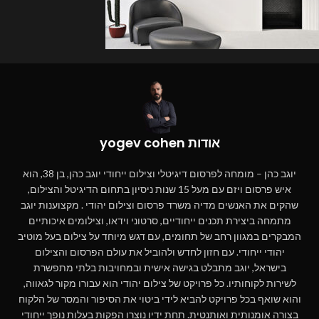
אודות yogev cohen
יוגב כהן – מומחה לפרסום דיגיטלי וצילום ייחודי יוגב כהן, בן 38, הוא
איש פרסום ויזם עם מעל 15 שנות ניסיון בתחום הדיגיטל והצילום,
שהקים את האנשים מדיה משרד פרסום וצילום יהודי . מקצוענות יוגב
מתמחה ביצירת תכנים ייחודיים, סרטוני וידאו, וצילומים איכותיים
המבקרים במגוון רחב של תחומים, עם דגש מיוחד על צילום בעל מוטיב
יהודי ייחודי. עם חזון לחדש ולהוביל את עולם הפרסום והצילום
בישראל, יוגב מתבלט בגישה אישית ובמחויבות בלתי מתפשרת
לשירות לקוחותיו. כל פרויקט של צילום יהודי הוא עבורו מקור לגאווה,
והוא שואף בכל פרויקט להביא לידי ביטוי את הסיפור והמסר של הלקוח
בצורה אומנותית ואותנטית. תחת ידיו נוצרו הפקות בעלות נופך ייחודי