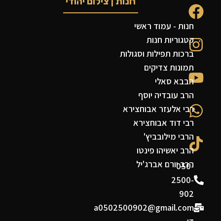
חנות | צילום יהודי
חנות - עמוד ראשי
קטגוריות חנות
ברכות תפילות וסגולות
תמונות צדיקים
הבבא סאלי
הרב עובדיה יוסף
רבי אלעזר אבוחצירא
רבי דוד אבוחצירא
הרבי מילובביץ'
הרב יאשיהו פינטו
הרב יורם אברג'יל
050-
2500-
902
a0502500902@gmail.com