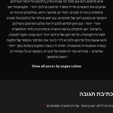
איש פרסום ויזם עם מעל 15 שנות ניסיון בתחום הדיגיטל והצילום,
שהקים את האנשים מדיה משרד פרסום וצילום יהודי . מקצוענות יוגב
מתמחה ביצירת תכנים ייחודיים, סרטוני וידאו, וצילומים איכותיים
המבקרים במגוון רחב של תחומים, עם דגש מיוחד על צילום בעל מוטיב
יהודי ייחודי. עם חזון לחדש ולהוביל את עולם הפרסום והצילום
בישראל, יוגב מתבלט בגישה אישית ובמחויבות בלתי מתפשרת
לשירות לקוחותיו. כל פרויקט של צילום יהודי הוא עבורו מקור לגאווה,
והוא שואף בכל פרויקט להביא לידי ביטוי את הסיפור והמסר של הלקוח
בצורה אומנותית ואותנטית. תחת ידיו נוצרו הפקות בעלות נופך ייחודי
ומרשים – מווידאו ועד הדפסות על זכוכית, המעשיים כל ומותירים
רושם מתמשך.
View all posts by yogev cohen
כתיבת תגובה
*
האימייל לא יוצג באתר.
שדות החובה מסומנים