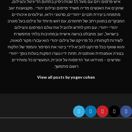
איש פרסום ויזם עם מעל 15 שנות ניסיון בתחום הדיגיטל והצילום,
שהקים את האנשים מדיה משרד פרסום וצילום יהודי . מקצוענות יוגב
מתמחה ביצירת תכנים ייחודיים, סרטוני וידאו, וצילומים איכותיים
המבקרים במגוון רחב של תחומים, עם דגש מיוחד על צילום בעל מוטיב
יהודי ייחודי. עם חזון לחדש ולהוביל את עולם הפרסום והצילום
בישראל, יוגב מתבלט בגישה אישית ובמחויבות בלתי מתפשרת
לשירות לקוחותיו. כל פרויקט של צילום יהודי הוא עבורו מקור לגאווה,
והוא שואף בכל פרויקט להביא לידי ביטוי את הסיפור והמסר של הלקוח
בצורה אומנותית ואותנטית. תחת ידיו נוצרו הפקות בעלות נופך ייחודי
ומרשים – מווידאו ועד הדפסות על זכוכית, המעשיים כל ומותירים
רושם מתמשך.
View all posts by yogev cohen