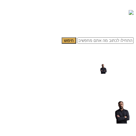
0.00
₪
0
תפריט
0.00
₪
0
חיפוש
5014.jpg
פורסם על ידי
yogev cohen
דלוק יוני 10, 2025
0
תגובות
אודות yogev cohen