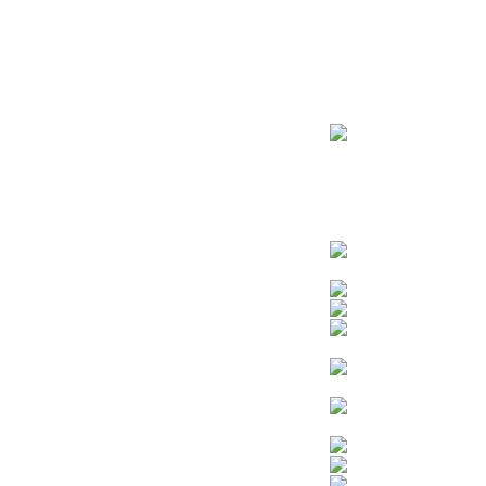
ראשי
חנות – צילום יהודי
צדיקים
בן איש חי
בבא מאיר
בבא סאלי
משפחת אבוחצירא
הרב עובדיה יוסף
הרבי מלובביץ’
הרב יאשיהו פינטו
הרב אברהם יצחק קוק הכהן – הרב קוק
הרב חיים קנייבסקי
הרב יגאל
הרב יורם אברג’יל
הרב יצחק כדורי