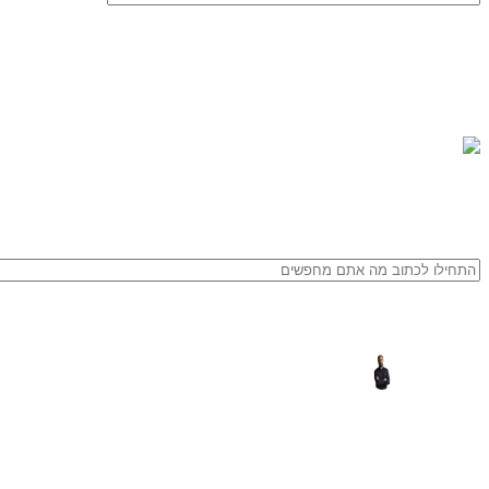
1665.jpg
פורסם על ידי
yogev cohen
דלוק יוני 9, 2025
0