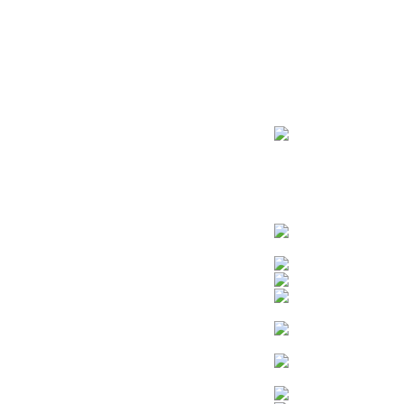
ראשי
חנות – צילום יהודי
צדיקים
בן איש חי
בבא מאיר
בבא סאלי
משפחת אבוחצירא
הרב עובדיה יוסף
הרבי מלובביץ’
הרב יאשיהו פינטו
הרב אברהם יצחק קוק הכהן – הרב קוק
הרב חיים קנייבסקי
הרב יגאל
הרב יורם אברג’יל
הרב יצחק כדורי