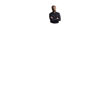
אודות yogev cohen
יוגב כהן – מומחה לפרסום דיגיטלי וצילום ייחודי יוגב כהן, בן 38, הוא איש פרסום ויז
 במגוון רחב של תחומים, עם דגש מיוחד על צילום בעל מוטיב יהודי ייחודי. ע
ל צילום יהודי הוא עבורו מקור לגאווה, והוא שואף בכל פרויקט להביא ליד
לות נופך ייחודי ומרשים – מווידאו ועד הדפסות על זכוכית, המעשיים כל ומ
View all posts by yogev cohen