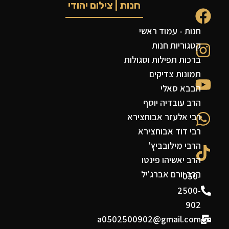
חנות | צילום יהודי
חנות - עמוד ראשי
קטגוריות חנות
ברכות תפילות וסגולות
תמונות צדיקים
הבבא סאלי
הרב עובדיה יוסף
רבי אלעזר אבוחצירא
רבי דוד אבוחצירא
הרבי מילובביץ'
הרב יאשיהו פינטו
הרב יורם אברג'יל
050-
2500-
902
a0502500902@gmail.com