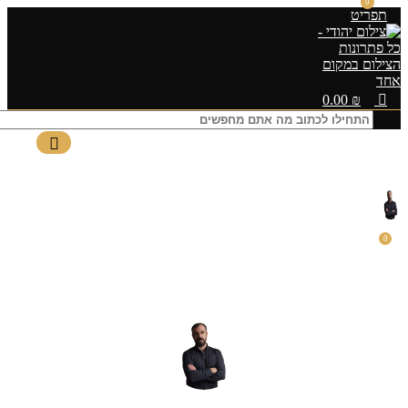
0
תפריט
0.00
₪
1744381418755-copy.jpg
yogev cohen
דלוק יוני 9, 2025
0