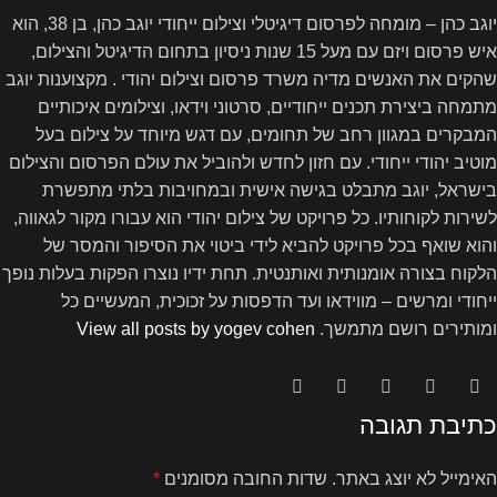
יוגב כהן – מומחה לפרסום דיגיטלי וצילום ייחודי יוגב כהן, בן 38, הוא
איש פרסום ויזם עם מעל 15 שנות ניסיון בתחום הדיגיטל והצילום,
שהקים את האנשים מדיה משרד פרסום וצילום יהודי . מקצוענות יוגב
מתמחה ביצירת תכנים ייחודיים, סרטוני וידאו, וצילומים איכותיים
המבקרים במגוון רחב של תחומים, עם דגש מיוחד על צילום בעל
מוטיב יהודי ייחודי. עם חזון לחדש ולהוביל את עולם הפרסום והצילום
בישראל, יוגב מתבלט בגישה אישית ובמחויבות בלתי מתפשרת
לשירות לקוחותיו. כל פרויקט של צילום יהודי הוא עבורו מקור לגאווה,
והוא שואף בכל פרויקט להביא לידי ביטוי את הסיפור והמסר של
הלקוח בצורה אומנותית ואותנטית. תחת ידיו נוצרו הפקות בעלות נופך
ייחודי ומרשים – מווידאו ועד הדפסות על זכוכית, המעשיים כל
ומותירים רושם מתמשך.
View all posts by yogev cohen
כתיבת תגובה
האימייל לא יוצג באתר.
שדות החובה מסומנים
*