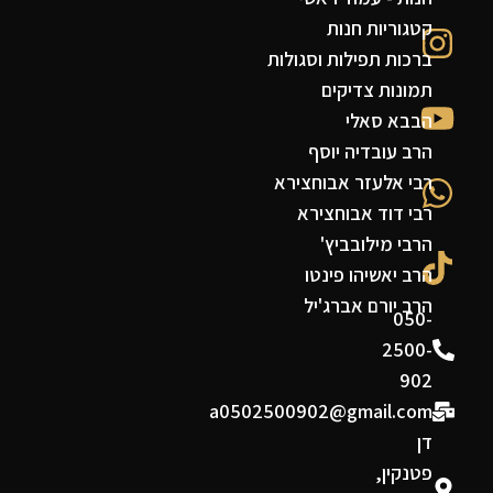
קטגוריות חנות
ברכות תפילות וסגולות
תמונות צדיקים
הבבא סאלי
הרב עובדיה יוסף
רבי אלעזר אבוחצירא
רבי דוד אבוחצירא
הרבי מילובביץ'
הרב יאשיהו פינטו
הרב יורם אברג'יל
050-
2500-
902
a0502500902@gmail.com
דן
פטנקין,