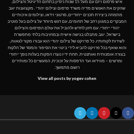
איש פרסום ויזם עם מעל 15 שנות ניסיון בתחום הדיגיטל והצילום,
שהקים את האנשים מדיה משרד פרסום וצילום יהודי . מקצוענות יוגב
מתמחה ביצירת תכנים ייחודיים, סרטוני וידאו, וצילומים איכותיים
המבקרים במגוון רחב של תחומים, עם דגש מיוחד על צילום בעל מוטיב
יהודי ייחודי. עם חזון לחדש ולהוביל את עולם הפרסום והצילום
בישראל, יוגב מתבלט בגישה אישית ובמחויבות בלתי מתפשרת
לשירות לקוחותיו. כל פרויקט של צילום יהודי הוא עבורו מקור לגאווה,
והוא שואף בכל פרויקט להביא לידי ביטוי את הסיפור והמסר של הלקוח
בצורה אומנותית ואותנטית. תחת ידיו נוצרו הפקות בעלות נופך ייחודי
ומרשים – מווידאו ועד הדפסות על זכוכית, המעשיים כל ומותירים
רושם מתמשך.
View all posts by yogev cohen