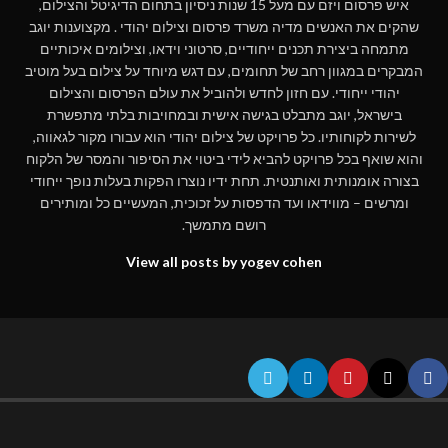
איש פרסום ויזם עם מעל 15 שנות ניסיון בתחום הדיגיטל והצילום,
שהקים את האנשים מדיה משרד פרסום וצילום יהודי . מקצוענות יוגב
מתמחה ביצירת תכנים ייחודיים, סרטוני וידאו, וצילומים איכותיים
המבקרים במגוון רחב של תחומים, עם דגש מיוחד על צילום בעל מוטיב
יהודי ייחודי. עם חזון לחדש ולהוביל את עולם הפרסום והצילום
בישראל, יוגב מתבלט בגישה אישית ובמחויבות בלתי מתפשרת
לשירות לקוחותיו. כל פרויקט של צילום יהודי הוא עבורו מקור לגאווה,
והוא שואף בכל פרויקט להביא לידי ביטוי את הסיפור והמסר של הלקוח
בצורה אומנותית ואותנטית. תחת ידיו נוצרו הפקות בעלות נופך ייחודי
ומרשים – מווידאו ועד הדפסות על זכוכית, המעשיים כל ומותירים
רושם מתמשך.
View all posts by yogev cohen