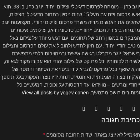
יוגב כהן – מומחה לפרסום דיגיטלי וצילום ייחודי יוגב כהן, בן 38, הוא
איש פרסום ויזם עם מעל 15 שנות ניסיון בתחום הדיגיטל והצילום,
שהקים את האנשים מדיה משרד פרסום וצילום יהודי . מקצוענות יוגב
מתמחה ביצירת תכנים ייחודיים, סרטוני וידאו, וצילומים איכותיים
המבקרים במגוון רחב של תחומים, עם דגש מיוחד על צילום בעל
מוטיב יהודי ייחודי. עם חזון לחדש ולהוביל את עולם הפרסום והצילום
בישראל, יוגב מתבלט בגישה אישית ובמחויבות בלתי מתפשרת
לשירות לקוחותיו. כל פרויקט של צילום יהודי הוא עבורו מקור לגאווה,
והוא שואף בכל פרויקט להביא לידי ביטוי את הסיפור והמסר של
הלקוח בצורה אומנותית ואותנטית. תחת ידיו נוצרו הפקות בעלות נופך
ייחודי ומרשים – מווידאו ועד הדפסות על זכוכית, המעשיים כל
ומותירים רושם מתמשך.
View all posts by yogev cohen
כתיבת תגובה
האימייל לא יוצג באתר.
שדות החובה מסומנים
*