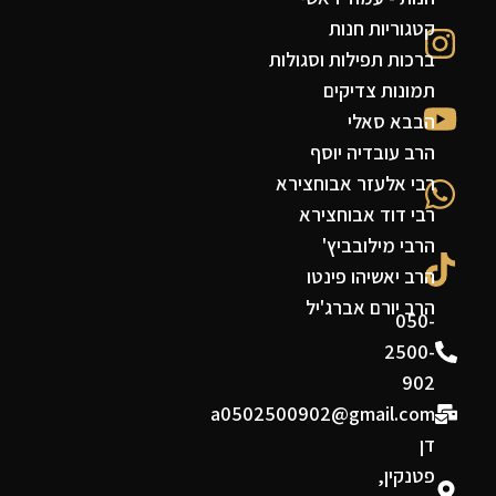
קטגוריות חנות
ברכות תפילות וסגולות
תמונות צדיקים
הבבא סאלי
הרב עובדיה יוסף
רבי אלעזר אבוחצירא
רבי דוד אבוחצירא
הרבי מילובביץ'
הרב יאשיהו פינטו
הרב יורם אברג'יל
050-
2500-
902
a0502500902@gmail.com
דן
פטנקין,