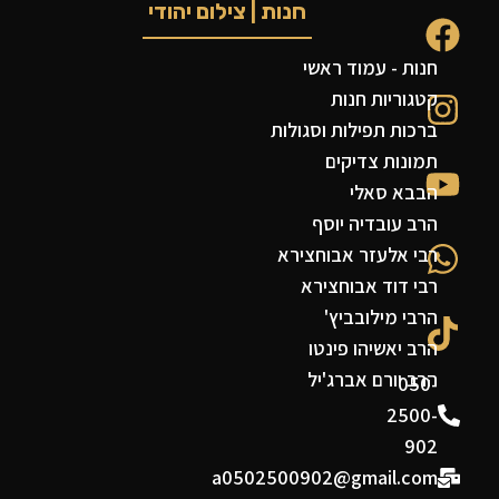
חנות | צילום יהודי
חנות - עמוד ראשי
קטגוריות חנות
ברכות תפילות וסגולות
תמונות צדיקים
הבבא סאלי
הרב עובדיה יוסף
רבי אלעזר אבוחצירא
רבי דוד אבוחצירא
הרבי מילובביץ'
הרב יאשיהו פינטו
הרב יורם אברג'יל
050-
2500-
902
a0502500902@gmail.com