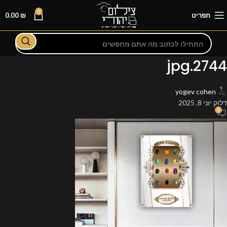
0
תפריט
₪
0.00
2744.jpg
yogev cohen
דלוק יוני 8, 2025
0