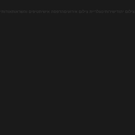
צילום יהודי
שירותינו
גלריית צילום אירועים
הדפסה אישית
טיפים והשראות
אודותינ