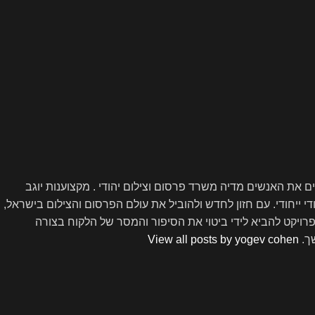
ם ויזם עם מעל 15 שנות ניסיון בתחום הדיגיטל והצילום, שהקים את האנשים מדיה משרד פרסום וצילום יהודי . מקצוענות יוגב
די ייחודי. עם חזון לחדש ולהוביל את עולם הפרסום והצילום בישראל,
פרויקט להביא לידי ביטוי את הסיפור והמסר של הלקוח בצורה
שך.
View all posts by yogev cohen