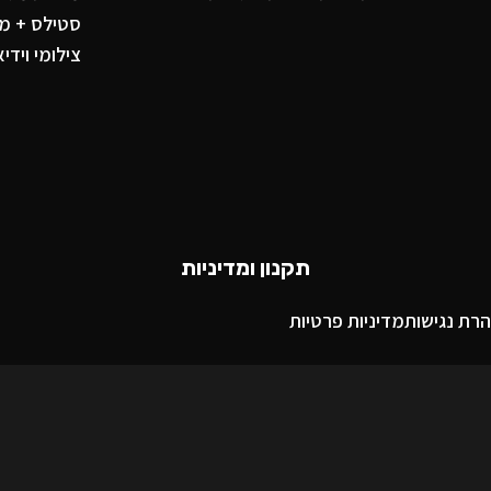
סטילס + מג
צילומי וידיא
תקנון ומדיניות
רת נגישות
מדיניות פרטיות
פייסבוק
X
אינסטגרם
יוטיוב
פינטרסט
ווטסאפ
TikTok