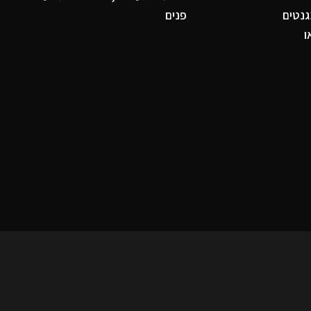
נטים
פנים
ו