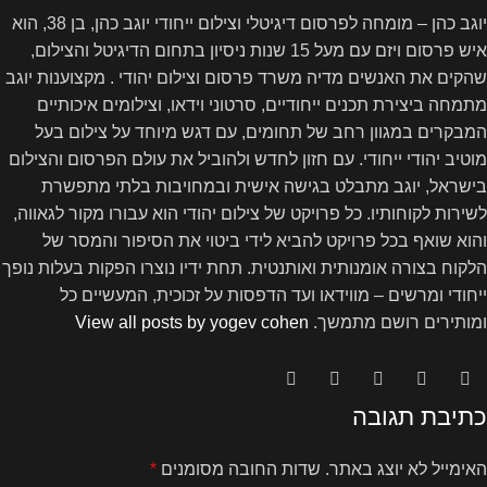
יוגב כהן – מומחה לפרסום דיגיטלי וצילום ייחודי יוגב כהן, בן 38, הוא
איש פרסום ויזם עם מעל 15 שנות ניסיון בתחום הדיגיטל והצילום,
שהקים את האנשים מדיה משרד פרסום וצילום יהודי . מקצוענות יוגב
מתמחה ביצירת תכנים ייחודיים, סרטוני וידאו, וצילומים איכותיים
המבקרים במגוון רחב של תחומים, עם דגש מיוחד על צילום בעל
מוטיב יהודי ייחודי. עם חזון לחדש ולהוביל את עולם הפרסום והצילום
בישראל, יוגב מתבלט בגישה אישית ובמחויבות בלתי מתפשרת
לשירות לקוחותיו. כל פרויקט של צילום יהודי הוא עבורו מקור לגאווה,
והוא שואף בכל פרויקט להביא לידי ביטוי את הסיפור והמסר של
הלקוח בצורה אומנותית ואותנטית. תחת ידיו נוצרו הפקות בעלות נופך
ייחודי ומרשים – מווידאו ועד הדפסות על זכוכית, המעשיים כל
ומותירים רושם מתמשך.
View all posts by yogev cohen
כתיבת תגובה
האימייל לא יוצג באתר.
שדות החובה מסומנים
*