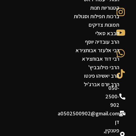
קטגוריות חנות
ברכות תפילות וסגולות
תמונות צדיקים
הבבא סאלי
הרב עובדיה יוסף
רבי אלעזר אבוחצירא
רבי דוד אבוחצירא
הרבי מילובביץ'
הרב יאשיהו פינטו
הרב יורם אברג'יל
050-
2500-
902
a0502500902@gmail.com
דן
פטנקין,