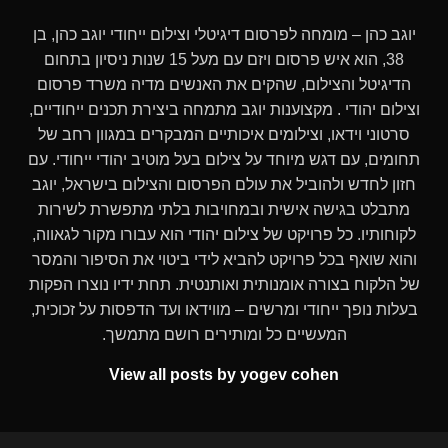
יוגב כהן – מומחה לפרסום דיגיטלי וצילום ייחודי יוגב כהן, בן
38, הוא איש פרסום ויזם עם מעל 15 שנות ניסיון בתחום
הדיגיטל והצילום, שהקים את האנשים מדיה משרד פרסום
וצילום יהודי . מקצוענות יוגב מתמחה ביצירת תכנים ייחודיים,
סרטוני וידאו, וצילומים איכותיים המבקרים במגוון רחב של
תחומים, עם דגש מיוחד על צילום בעל מוטיב יהודי ייחודי. עם
חזון לחדש ולהוביל את עולם הפרסום והצילום בישראל, יוגב
מתבלט בגישה אישית ובמחויבות בלתי מתפשרת לשירות
לקוחותיו. כל פרויקט של צילום יהודי הוא עבורו מקור לגאווה,
והוא שואף בכל פרויקט להביא לידי ביטוי את הסיפור והמסר
של הלקוח בצורה אומנותית ואותנטית. תחת ידיו נוצרו הפקות
בעלות נופך ייחודי ומרשים – מווידאו ועד הדפסות על זכוכית,
המעשיים כל ומותירים רושם מתמשך.
View all posts by yogev cohen