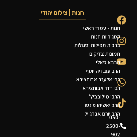
חנות | צילום יהודי
חנות - עמוד ראשי
קטגוריות חנות
ברכות תפילות וסגולות
תמונות צדיקים
הבבא סאלי
הרב עובדיה יוסף
רבי אלעזר אבוחצירא
רבי דוד אבוחצירא
הרבי מילובביץ'
הרב יאשיהו פינטו
הרב יורם אברג'יל
050-
2500-
902