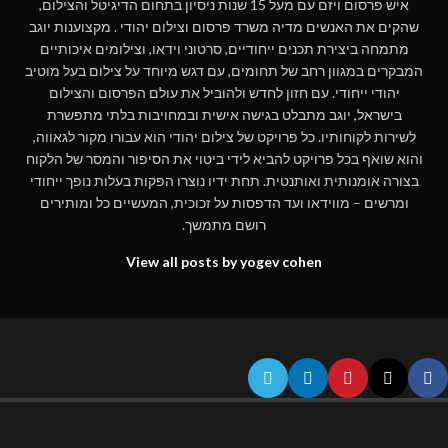
איש פרסום ויזם עם מעל 15 שנות ניסיון בתחום הדיגיטל והצילום,
שהקים את האנשים מדיה משרד פרסום וצילום יהודי . מקצוענות יוגב
מתמחה ביצירת תכנים ייחודיים, סרטוני וידאו, וצילומים איכותיים
המבקרים במגוון רחב של תחומים, עם דגש מיוחד על צילום בעל מוטיב
יהודי ייחודי. עם חזון לחדש ולהוביל את עולם הפרסום והצילום
בישראל, יוגב מתבלט בגישה אישית ובמחויבות בלתי מתפשרת
לשירות לקוחותיו. כל פרויקט של צילום יהודי הוא עבורו מקור לגאווה,
והוא שואף בכל פרויקט להביא לידי ביטוי את הסיפור והמסר של הלקוח
בצורה אומנותית ואותנטית. תחת ידיו נוצרו הפקות בעלות נופך ייחודי
ומרשים – מווידאו ועד הדפסות על זכוכית, המעשיים כל ומותירים
רושם מתמשך.
View all posts by yogev cohen