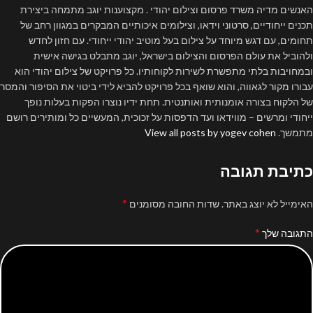
האנשים מדיה משרד פרסום וצילום יהודי . מקצוענות יוגב מתמחה ביצירת
תכנים ייחודיים, סרטוני וידאו, וצילומים איכותיים המבקרים במגוון רחב של
תחומים, עם דגש מיוחד על צילום בעל מוטיב יהודי ייחודי. עם חזון לחדש
ולהוביל את עולם הפרסום והצילום בישראל, יוגב מתבלט בגישה אישית
ובמחויבות בלתי מתפשרת לשירות לקוחותיו. כל פרויקט של צילום יהודי הוא
עבורו מקור לגאווה, והוא שואף בכל פרויקט להביא לידי ביטוי את הסיפור והמסר
של הלקוח בצורה אומנותית ואותנטית. תחת ידיו נוצרו הפקות בעלות נופך
ייחודי ומרשים – מווידאו ועד הדפסות על זכוכית, המעשיים כל ומותירים רושם
מתמשך.
View all posts by yogev cohen
כתיבת תגובה
*
האימייל לא יוצג באתר.
שדות החובה מסומנים
*
התגובה שלך