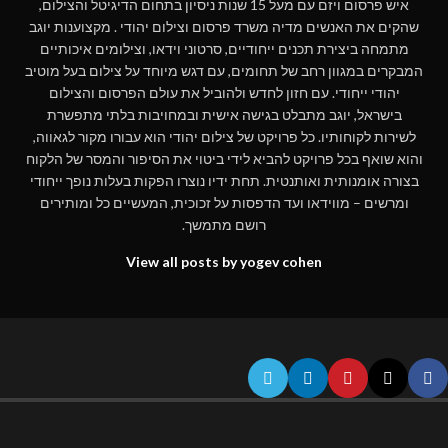
איש פרסום ויזם עם מעל 15 שנות ניסיון בתחום הדיגיטל והצילום,
שהקים את האנשים מדיה משרד פרסום וצילום יהודי . מקצוענות יוגב
מתמחה ביצירת תכנים ייחודיים, סרטוני וידאו, וצילומים איכותיים
המבקרים במגוון רחב של תחומים, עם דגש מיוחד על צילום בעל מוטיב
יהודי ייחודי. עם חזון לחדש ולהוביל את עולם הפרסום והצילום
בישראל, יוגב מתבלט בגישה אישית ובמחויבות בלתי מתפשרת
לשירות לקוחותיו. כל פרויקט של צילום יהודי הוא עבורו מקור לגאווה,
והוא שואף בכל פרויקט להביא לידי ביטוי את הסיפור והמסר של הלקוח
בצורה אומנותית ואותנטית. תחת ידיו נוצרו הפקות בעלות נופך ייחודי
ומרשים – מווידאו ועד הדפסות על זכוכית, המעשיים כל ומותירים
רושם מתמשך.
View all posts by yogev cohen