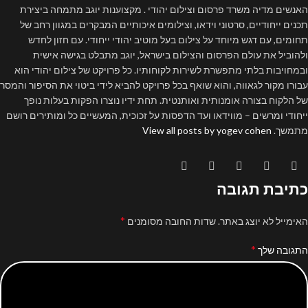
האנשים מדיה משרד פרסום וצילום יהודי . מקצוענות יוגב מתמחה ביצירת
תכנים ייחודיים, סרטוני וידאו, וצילומים איכותיים המבקרים במגוון רחב של
תחומים, עם דגש מיוחד על צילום בעל מוטיב יהודי ייחודי. עם חזון לחדש
ולהוביל את עולם הפרסום והצילום בישראל, יוגב מתבלט בגישה אישית
ובמחויבות בלתי מתפשרת לשירות לקוחותיו. כל פרויקט של צילום יהודי הוא
עבורו מקור לגאווה, והוא שואף בכל פרויקט להביא לידי ביטוי את הסיפור והמסר
של הלקוח בצורה אומנותית ואותנטית. תחת ידיו נוצרו הפקות בעלות נופך
ייחודי ומרשים – מווידאו ועד הדפסות על זכוכית, המעשיים כל ומותירים רושם
מתמשך.
View all posts by yogev cohen
כתיבת תגובה
*
האימייל לא יוצג באתר.
שדות החובה מסומנים
*
התגובה שלך