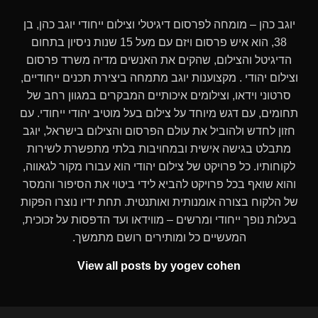
יוגב כהן – מומחה לפרסום דיגיטלי וצילום ייחודי יוגב כהן, בן
38, הוא איש פרסום ויזם עם מעל 15 שנות ניסיון בתחום
הדיגיטל והצילום, שהקים את האנשים מדיה משרד פרסום
וצילום יהודי . מקצוענות יוגב מתמחה ביצירת תכנים ייחודיים,
סרטוני וידאו, וצילומים איכותיים המבקרים במגוון רחב של
תחומים, עם דגש מיוחד על צילום בעל מוטיב יהודי ייחודי. עם
חזון לחדש ולהוביל את עולם הפרסום והצילום בישראל, יוגב
מתבלט בגישה אישית ובמחויבות בלתי מתפשרת לשירות
לקוחותיו. כל פרויקט של צילום יהודי הוא עבורו מקור לגאווה,
והוא שואף בכל פרויקט להביא לידי ביטוי את הסיפור והמסר
של הלקוח בצורה אומנותית ואותנטית. תחת ידיו נוצרו הפקות
בעלות נופך ייחודי ומרשים – מווידאו ועד הדפסות על זכוכית,
המעשיים כל ומותירים רושם מתמשך.
View all posts by yogev cohen