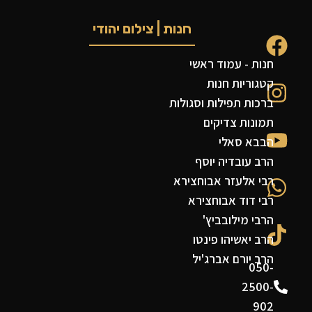
חנות | צילום יהודי
חנות - עמוד ראשי
קטגוריות חנות
ברכות תפילות וסגולות
תמונות צדיקים
הבבא סאלי
הרב עובדיה יוסף
רבי אלעזר אבוחצירא
רבי דוד אבוחצירא
הרבי מילובביץ'
הרב יאשיהו פינטו
הרב יורם אברג'יל
050-
2500-
902