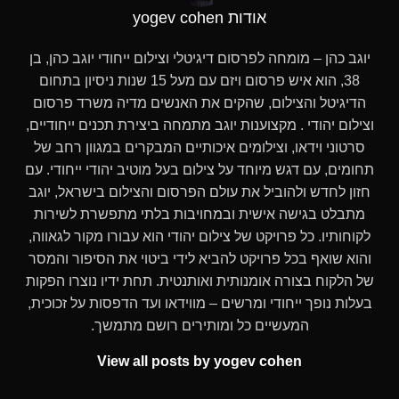
אודות yogev cohen
יוגב כהן – מומחה לפרסום דיגיטלי וצילום ייחודי יוגב כהן, בן
38, הוא איש פרסום ויזם עם מעל 15 שנות ניסיון בתחום
הדיגיטל והצילום, שהקים את האנשים מדיה משרד פרסום
וצילום יהודי . מקצוענות יוגב מתמחה ביצירת תכנים ייחודיים,
סרטוני וידאו, וצילומים איכותיים המבקרים במגוון רחב של
תחומים, עם דגש מיוחד על צילום בעל מוטיב יהודי ייחודי. עם
חזון לחדש ולהוביל את עולם הפרסום והצילום בישראל, יוגב
מתבלט בגישה אישית ובמחויבות בלתי מתפשרת לשירות
לקוחותיו. כל פרויקט של צילום יהודי הוא עבורו מקור לגאווה,
והוא שואף בכל פרויקט להביא לידי ביטוי את הסיפור והמסר
של הלקוח בצורה אומנותית ואותנטית. תחת ידיו נוצרו הפקות
בעלות נופך ייחודי ומרשים – מווידאו ועד הדפסות על זכוכית,
המעשיים כל ומותירים רושם מתמשך.
View all posts by yogev cohen