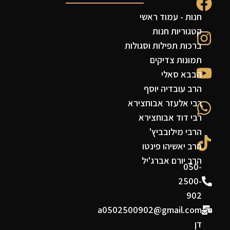
חנות - עמוד ראשי
קטגוריות חנות
ברכות תפילות וסגולות
תמונות צדיקים
הבבא סאלי
הרב עובדיה יוסף
רבי אלעזר אבוחצירא
רבי דוד אבוחצירא
הרבי מילובביץ'
הרב יאשיהו פינטו
הרב יורם אברג'יל
050-
2500-
902
a0502500902@gmail.com
דן