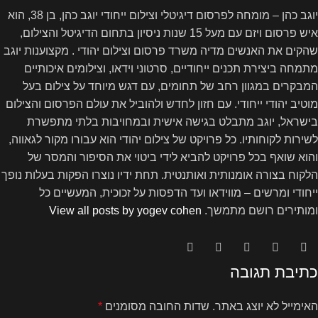
יוגב כהן – מומחה לפרסום דיגיטלי וצילום ייחודי יוגב כהן, בן 38, הוא
איש פרסום ויזם עם מעל 15 שנות ניסיון בתחום הדיגיטל והצילום,
שהקים את האנשים מדיה משרד פרסום וצילום יהודי . מקצוענות יוגב
מתמחה ביצירת תכנים ייחודיים, סרטוני וידאו, וצילומים איכותיים
המבקרים במגוון רחב של תחומים, עם דגש מיוחד על צילום בעל
מוטיב יהודי ייחודי. עם חזון לחדש ולהוביל את עולם הפרסום והצילום
בישראל, יוגב מתבלט בגישה אישית ובמחויבות בלתי מתפשרת
לשירות לקוחותיו. כל פרויקט של צילום יהודי הוא עבורו מקור לגאווה,
והוא שואף בכל פרויקט להביא לידי ביטוי את הסיפור והמסר של
הלקוח בצורה אומנותית ואותנטית. תחת ידיו נוצרו הפקות בעלות נופך
ייחודי ומרשים – מווידאו ועד הדפסות על זכוכית, המעשיים כל
ומותירים רושם מתמשך.
View all posts by yogev cohen
כתיבת תגובה
האימייל לא יוצג באתר.
שדות החובה מסומנים
*