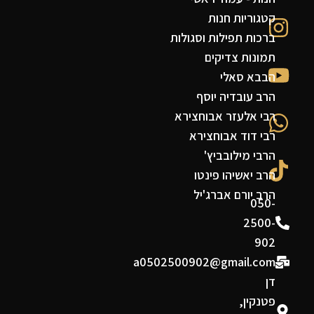
קטגוריות חנות
ברכות תפילות וסגולות
תמונות צדיקים
הבבא סאלי
הרב עובדיה יוסף
רבי אלעזר אבוחצירא
רבי דוד אבוחצירא
הרבי מילובביץ'
הרב יאשיהו פינטו
הרב יורם אברג'יל
050-
2500-
902
a0502500902@gmail.com
דן
פטנקין,