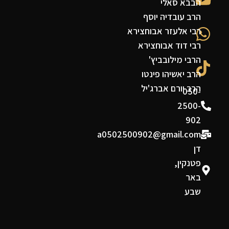
הבבא סאלי
הרב עובדיה יוסף
רבי אלעזר אבוחצירא
רבי דוד אבוחצירא
הרבי מילובביץ'
הרב יאשיהו פינטו
הרב יורם אברג'יל
050-
2500-
902
a0502500902@gmail.com
דן
פטנקין,
באר
שבע