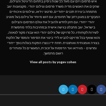
איש פרסום ויזם עם מעל 15 שנות ניסיון בתחום הדיגיטל והצילום,
שהקים את האנשים מדיה משרד פרסום וצילום יהודי . מקצוענות יוגב
מתמחה ביצירת תכנים ייחודיים, סרטוני וידאו, וצילומים איכותיים
המבקרים במגוון רחב של תחומים, עם דגש מיוחד על צילום בעל מוטיב
יהודי ייחודי. עם חזון לחדש ולהוביל את עולם הפרסום והצילום
בישראל, יוגב מתבלט בגישה אישית ובמחויבות בלתי מתפשרת
לשירות לקוחותיו. כל פרויקט של צילום יהודי הוא עבורו מקור לגאווה,
והוא שואף בכל פרויקט להביא לידי ביטוי את הסיפור והמסר של הלקוח
בצורה אומנותית ואותנטית. תחת ידיו נוצרו הפקות בעלות נופך ייחודי
ומרשים – מווידאו ועד הדפסות על זכוכית, המעשיים כל ומותירים
רושם מתמשך.
View all posts by yogev cohen