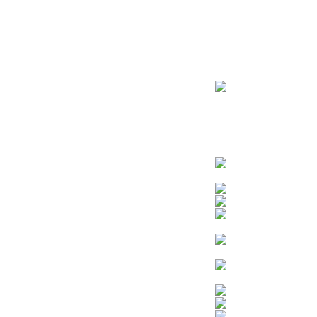
ראשי
חנות – צילום יהודי
צדיקים
בן איש חי
בבא מאיר
בבא סאלי
משפחת אבוחצירא
הרב עובדיה יוסף
הרבי מלובביץ’
הרב יאשיהו פינטו
הרב אברהם יצחק קוק הכהן – הרב קוק
הרב חיים קנייבסקי
הרב יגאל
הרב יורם אברג’יל
הרב יצחק כדורי