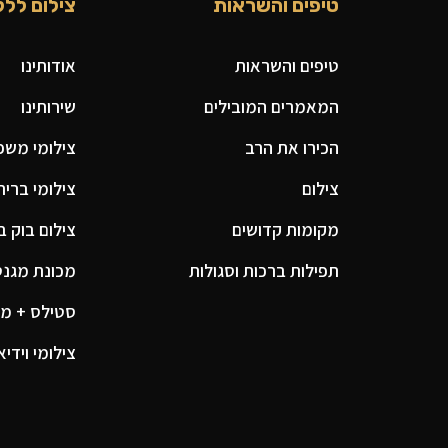
טיפים והשראות
צילום ללק
טיפים והשראות
אודותינו
המאמרים המובילים
שירותינו
הכירו את הרב
צילומי משפח
צילום
צילומי ברית
מקומות קדושים
צילום בוק ב
תפילות ברכות וסגולות
מכונת מגנטים
סטילס + מג
צילומי וידיא