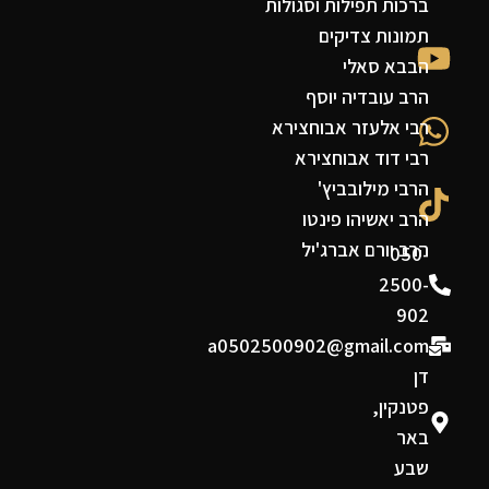
ברכות תפילות וסגולות
תמונות צדיקים
הבבא סאלי
הרב עובדיה יוסף
רבי אלעזר אבוחצירא
רבי דוד אבוחצירא
הרבי מילובביץ'
הרב יאשיהו פינטו
הרב יורם אברג'יל
050-
2500-
902
a0502500902@gmail.com
דן
פטנקין,
באר
שבע