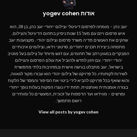
אודות yogev cohen
יוגב כהן – מומחה לפרסום דיגיטלי וצילום ייחודי יוגב כהן, בן 38, הוא
איש פרסום ויזם עם מעל 15 שנות ניסיון בתחום הדיגיטל והצילום,
שהקים את האנשים מדיה משרד פרסום וצילום יהודי . מקצוענות יוגב
מתמחה ביצירת תכנים ייחודיים, סרטוני וידאו, וצילומים איכותיים
המבקרים במגוון רחב של תחומים, עם דגש מיוחד על צילום בעל מוטיב
יהודי ייחודי. עם חזון לחדש ולהוביל את עולם הפרסום והצילום
בישראל, יוגב מתבלט בגישה אישית ובמחויבות בלתי מתפשרת
לשירות לקוחותיו. כל פרויקט של צילום יהודי הוא עבורו מקור לגאווה,
והוא שואף בכל פרויקט להביא לידי ביטוי את הסיפור והמסר של הלקוח
בצורה אומנותית ואותנטית. תחת ידיו נוצרו הפקות בעלות נופך ייחודי
ומרשים – מווידאו ועד הדפסות על זכוכית, המעשיים כל ומותירים
רושם מתמשך.
View all posts by yogev cohen