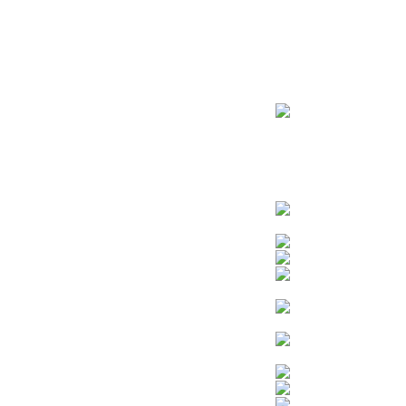
ראשי
חנות – צילום יהודי
צדיקים
בן איש חי
בבא מאיר
בבא סאלי
משפחת אבוחצירא
הרב עובדיה יוסף
הרבי מלובביץ’
הרב יאשיהו פינטו
הרב אברהם יצחק קוק הכהן – הרב קוק
הרב חיים קנייבסקי
הרב יגאל
הרב יורם אברג’יל
הרב יצחק כדורי