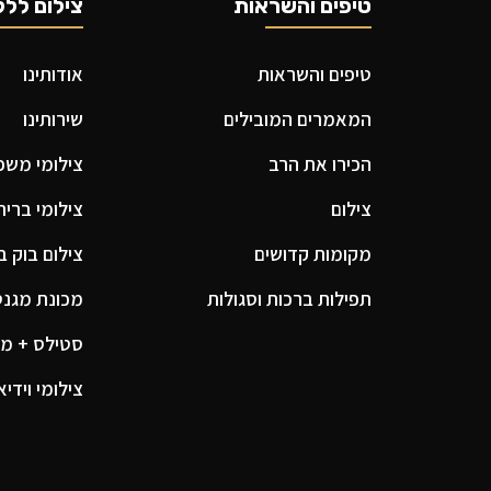
טיפים והשראות
צילום ללק
טיפים והשראות
אודותינו
המאמרים המובילים
שירותינו
הכירו את הרב
צילומי משפח
צילום
צילומי ברית
מקומות קדושים
צילום בוק ב
תפילות ברכות וסגולות
מכונת מגנטים
סטילס + מג
צילומי וידיא