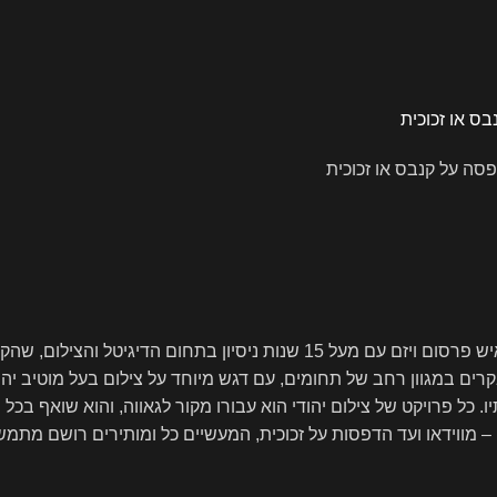
פסה על קנבס או זכוכית
יוגב כהן – מומחה לפרסום דיגיטלי וצילום ייחודי יוגב כהן, בן 38, הוא איש פרסו
בקרים במגוון רחב של תחומים, עם דגש מיוחד על צילום בעל מוטיב יהו
כל פרויקט של צילום יהודי הוא עבורו מקור לגאווה, והוא שואף בכל 
ם – מווידאו ועד הדפסות על זכוכית, המעשיים כל ומותירים רושם מתמ