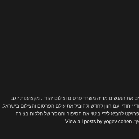
ם ויזם עם מעל 15 שנות ניסיון בתחום הדיגיטל והצילום, שהקים את האנשים מדיה משרד פרסום וצילום יהודי . מקצוענות יוגב
די ייחודי. עם חזון לחדש ולהוביל את עולם הפרסום והצילום בישראל,
פרויקט להביא לידי ביטוי את הסיפור והמסר של הלקוח בצורה
שך.
View all posts by yogev cohen