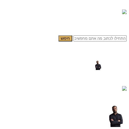
0.00
₪
0
תפריט
0.00
₪
0
חיפוש
4197 – ציור פופ ארט של הרב יאשיהו פינטו על קנבס או זכוכית מחוסמת
פורסם על ידי
yogev cohen
דלוק נובמבר 14, 2024
0
תגובות
צילום יהודי | ציור פופ ארט של הרב יאשיהו פינטו – להדפסה על קנבס או ז