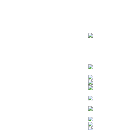
ראשי
חנות – צילום יהודי
צדיקים
בן איש חי
בבא מאיר
בבא סאלי
משפחת אבוחצירא
הרב עובדיה יוסף
הרבי מלובביץ’
הרב יאשיהו פינטו
הרב אברהם יצחק קוק הכהן – הרב קוק
הרב חיים קנייבסקי
הרב יגאל
הרב יורם אברג’יל
הרב יצחק כדורי