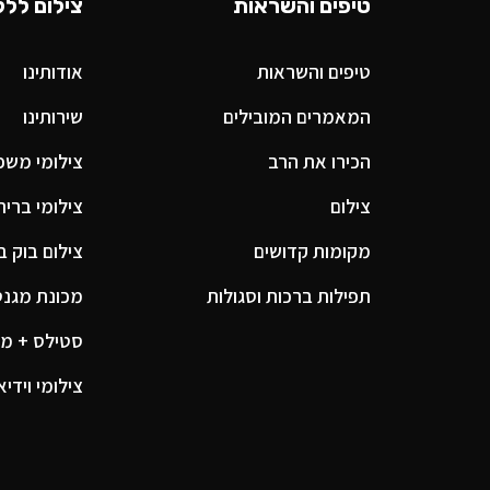
טיפים והשראות
צילום ללק
טיפים והשראות
אודותינו
המאמרים המובילים
שירותינו
הכירו את הרב
צילומי משפח
צילום
צילומי ברית
מקומות קדושים
צילום בוק ב
תפילות ברכות וסגולות
מכונת מגנטים
סטילס + מג
צילומי וידיא