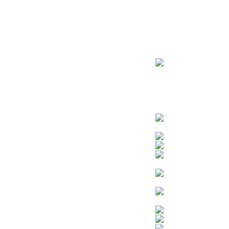
ראשי
חנות – צילום יהודי
צדיקים
בן איש חי
בבא מאיר
בבא סאלי
משפחת אבוחצירא
הרב עובדיה יוסף
הרבי מלובביץ’
הרב יאשיהו פינטו
הרב אברהם יצחק קוק הכהן – הרב קוק
הרב חיים קנייבסקי
הרב יגאל
הרב יורם אברג’יל
הרב יצחק כדורי