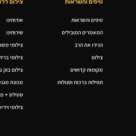
טיפים והשראות
צילום ללק
טיפים והשראות
אודותינו
המאמרים המובילים
שירותינו
הכירו את הרב
צילומי משפח
צילום
צילומי ברית
מקומות קדושים
צילום בוק ב
תפילות ברכות וסגולות
מכונת מגנטים
סטילס + מג
צילומי וידיא