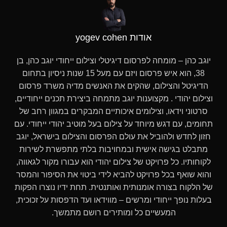
אודות yogev cohen
יוגב כהן – מומחה לפרסום דיגיטלי וצילום ייחודי יוגב כהן, בן
38, הוא איש פרסום ויזם עם מעל 15 שנות ניסיון בתחום
הדיגיטל והצילום, שהקים את האנשים מדיה משרד פרסום
וצילום יהודי . מקצוענות יוגב מתמחה ביצירת תכנים ייחודיים,
סרטוני וידאו, וצילומים איכותיים המבקרים במגוון רחב של
תחומים, עם דגש מיוחד על צילום בעל מוטיב יהודי ייחודי. עם
חזון לחדש ולהוביל את עולם הפרסום והצילום בישראל, יוגב
מתבלט בגישה אישית ובמחויבות בלתי מתפשרת לשירות
לקוחותיו. כל פרויקט של צילום יהודי הוא עבורו מקור לגאווה,
והוא שואף בכל פרויקט להביא לידי ביטוי את הסיפור והמסר
של הלקוח בצורה אומנותית ואותנטית. תחת ידיו נוצרו הפקות
בעלות נופך ייחודי ומרשים – מווידאו ועד הדפסות על זכוכית,
המעשיים כל ומותירים רושם מתמשך.